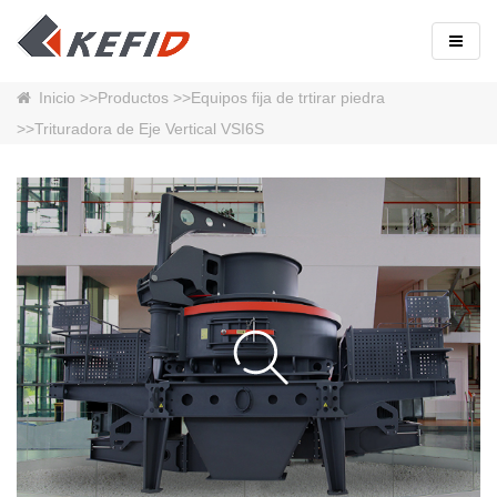
Inicio
>>
Productos
>>
Equipos fija de trtirar piedra
>>Trituradora de Eje Vertical VSI6S