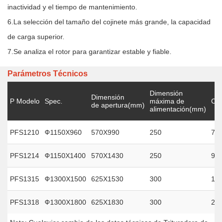
inactividad y el tiempo de mantenimiento.
6.La selección del tamaño del cojinete más grande, la capacidad
de carga superior.
7.Se analiza el rotor para garantizar estable y fiable.
Parámetros Técnicos
Dimensión
Dimensión
P Modelo
Spec.
máxima de
Cap
de apertura(mm)
alimentación(mm)
PFS1210
Ф1150X960
570X990
250
70
PFS1214
Ф1150X1400
570X1430
250
90
PFS1315
Ф1300X1500
625X1530
300
18
PFS1318
Ф1300X1800
625X1830
300
22