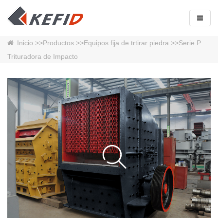
Inicio
>>
Productos
>>
Equipos fija de trtirar piedra
>>Serie P
Trituradora de Impacto