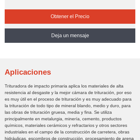
importante en el trabajo, así que la compañía
Obtener el Precio
desarrolló y produjo un rotor de alta resistencia
resistente para mayor momento de inercia. por eso
Deja un mensaje
es muy útil en el proceso de trituración y es muy
adecuado para la trituración de todo tipo de mineral
blando, medio y duro, para las obras de trituración
Aplicaciones
gruesa, media y fina. Se utiliza principalmente en
Trituradora de impacto primaria aplica los materiales de alta
metalurgia, minería, cemento, productos químicos,
resistencia al desgaste y la mejor cámara de trituración, por eso
es muy útil en el proceso de trituración y es muy adecuado para
materiales cerámicos y refractarios y otros sectores
la trituración de todo tipo de mineral blando, medio y duro, para
las obras de trituración gruesa, media y fina. Se utiliza
industriales en el campo de la construcción de
principalmente en metalurgia, minería, cemento, productos
químicos, materiales cerámicos y refractarios y otros sectores
carretera, obras hidráulicas, escombros de
industriales en el campo de la construcción de carretera, obras
construcción, procesamiento de arena y otros
hidráulicas, escombros de construcción, procesamiento de arena