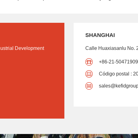
SHANGHAI
ustrial Development
Calle Huaxiasanlu No. 
+86-21-50471909
Código postal : 
sales@kefidgrou