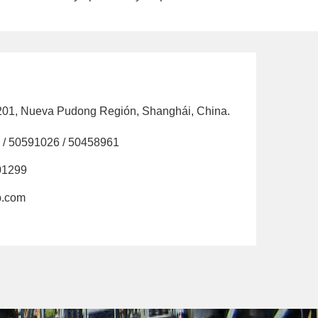
201, Nueva Pudong Región, Shanghái, China.
 / 50591026 / 50458961
201299
p.com