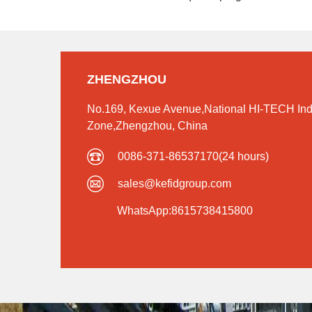
ZHENGZHOU
No.169, Kexue Avenue,National HI-TECH Ind
Zone,Zhengzhou, China
0086-371-86537170(24 hours)
sales@kefidgroup.com
WhatsApp:8615738415800